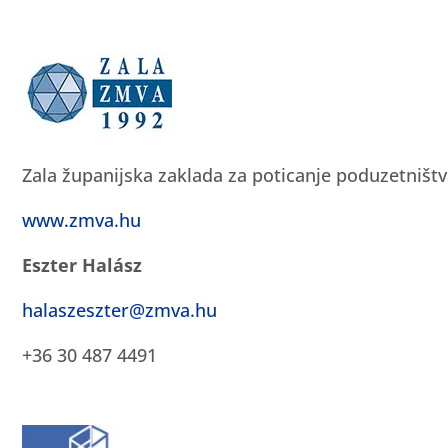
Zala županijska zaklada za poticanje poduzetništ
www.zmva.hu
Eszter Halász
halaszeszter@zmva.hu
+36 30 487 4491