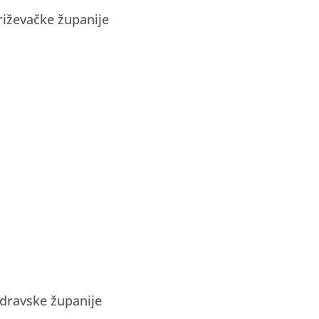
riževačke županije
odravske županije