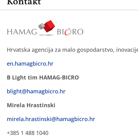
Kontakt
Hrvatska agencija za malo gospodarstvo, inovacij
en.hamagbicro.hr
B Light tim HAMAG-BICRO
blight@hamagbicro.hr
Mirela Hrastinski
mirela.hrastinski@hamagbicro.hr
+385 1 488 1040